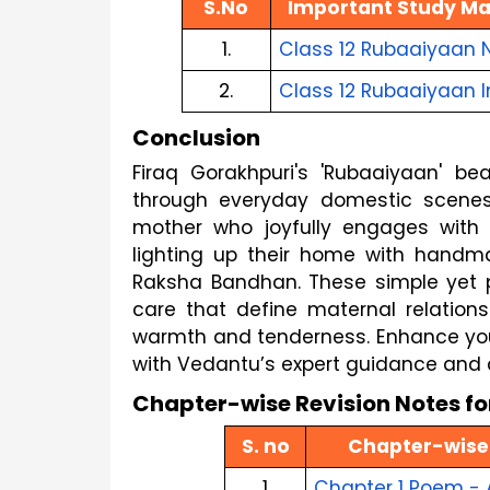
S.No
Important Study Mate
1.
Class 12 Rubaaiyaan 
2.
Class 12
Rubaaiyaan
Conclusion
Firaq Gorakhpuri's 'Rubaaiyaan' be
through everyday domestic scenes.
mother who joyfully engages with 
lighting up their home with handma
Raksha Bandhan. These simple yet 
care that define maternal relatio
warmth and tenderness. Enhance your
with Vedantu’s expert guidance and 
Chapter-wise Revision Notes for
S. no
Chapter-wise 
1
Chapter 1 Poem - 