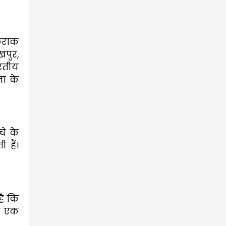
िराक 
पुर, 
रतीय 
 के 
े के 
ैं। 
ै कि 
े एक 