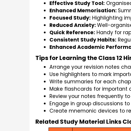
Effective Study Tool:
 Organised
Enhanced Memorisation: 
Summa
Focused Study:
 Highlighting i
Reduced Anxiety: 
Well-organis
Quick Reference:
 Handy for ra
Consistent Study Habits:
 Regu
Enhanced Academic Performa
Tips for Learning the Class 12 H
Arrange your revision notes ch
Use highlighters to mark import
Write summaries for each chapt
Make flashcards for important q
Review your notes frequently to
Engage in group discussions to 
Create mnemonic devices to re
Related Study Material Links Cl