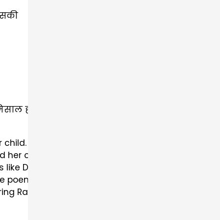
 उसकी
िसाल होती है।
 child. It shows how a mother cares for her child, p
nd her child, depicting moments of joy and happines
als like Diwali and Raksha Bandhan within a family
the poem teaches the child to appreciate and unde
ing Raksha Bandhan, symbolized by the sister tying a