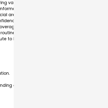
aving valuable time during exam preparation.
information, improving overall learning effectivenes
cial areas, optimizing study sessions.
nfidence in exam readiness.
verage of all subjects.
outines, aiding in sustained learning progress.
ibute to improved exam outcomes by ensuring comp
tion.
nding of the material.