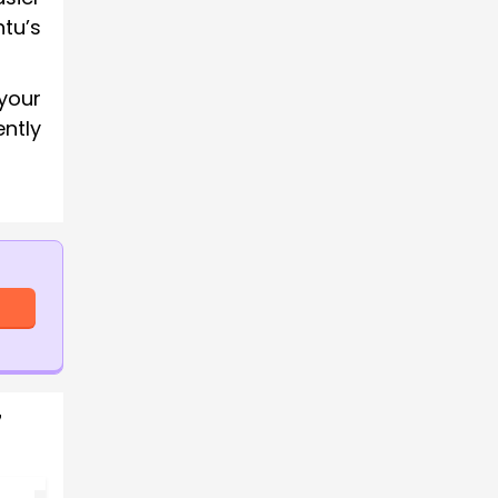
tu’s
your
ntly
7