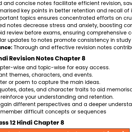
 and concise notes facilitate efficient revision, s
rised key points in better retention and recall of 
mportant topics ensures concentrated efforts on cru
ed notes decrease stress and anxiety, boosting co
pid review before exams, ensuring comprehensive co
lar updates to notes promote consistency in study r
nce: 
Thorough and effective revision notes contr
indi Revision Notes Chapter 8
apter-wise and topic-wise for easy access.
ant themes, characters, and events.
er or poem to capture the main ideas.
uotes, dates, and character traits to aid memorisa
 reinforce your understanding and retention.
gain different perspectives and a deeper understa
member difficult concepts or sequences
ass 12 Hindi Chapter 8