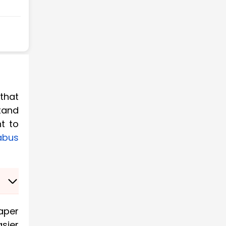
 that
tand
nt to
labus
aper
sier