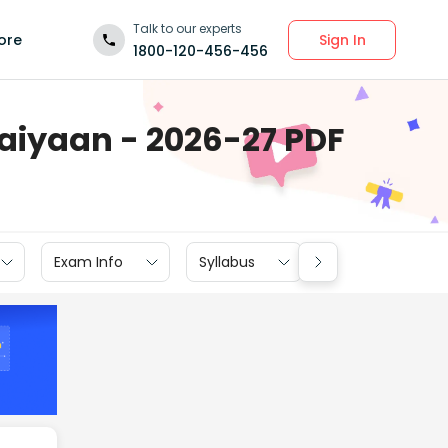
Talk to our experts
Sign In
ore
1800-120-456-456
aaiyaan - 2026-27 PDF
Exam Info
Syllabus
Textbook Soluti