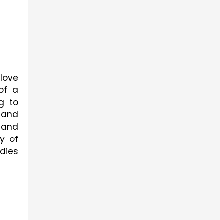
love
of a
g to
 and
 and
y of
udies