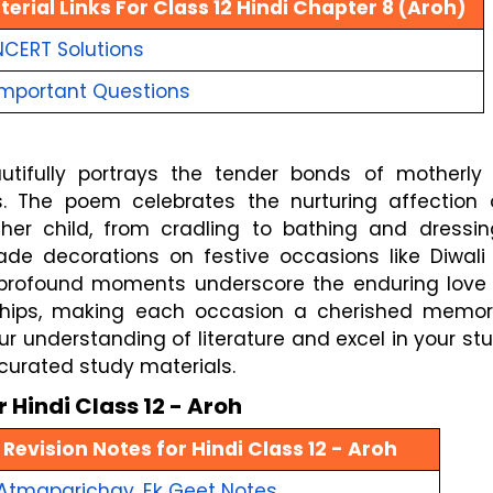
rial Links For Class 12 Hindi Chapter 8 (Aroh)
NCERT Solutions
Important Questions
autifully portrays the tender bonds of motherly 
 The poem celebrates the nurturing affection 
her child, from cradling to bathing and dressin
de decorations on festive occasions like Diwali
profound moments underscore the enduring love
nships, making each occasion a cherished memor
 understanding of literature and excel in your st
curated study materials.
 Hindi Class 12 - Aroh
Revision Notes for Hindi Class 12 - Aroh
Atmaparichay, Ek Geet Notes