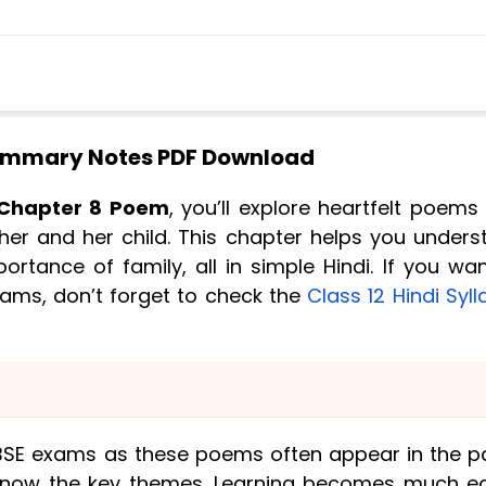
 Summary Notes PDF Download
s Chapter 8 Poem
, you’ll explore heartfelt poems
r and her child. This chapter helps you unders
ortance of family, all in simple Hindi. If you wa
xams, don’t forget to check the
Class 12 Hindi Syl
CBSE exams as these poems often appear in the p
know the key themes. Learning becomes much ea