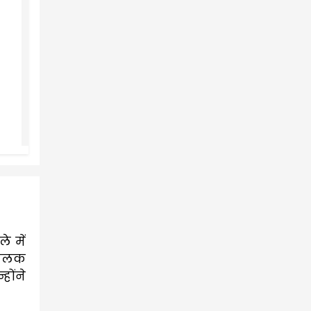
 में 
झलक 
ोंने 