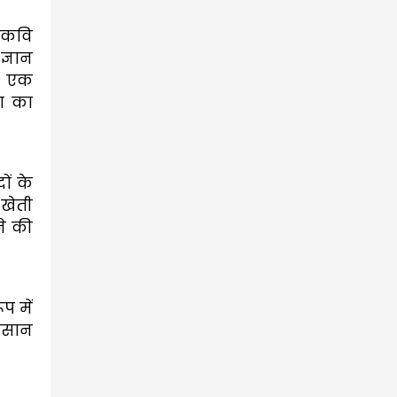
। कवि
ज्ञान
को एक
षा का
ों के
 खेती
ने की
प में
किसान