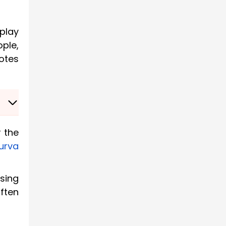
play
ple,
notes
 the
urva
ising
often