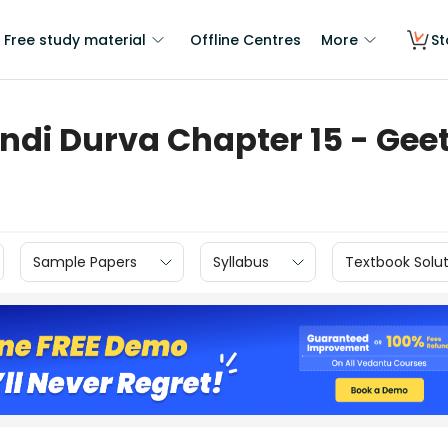
Free study material
Offline Centres
More
St
indi Durva Chapter 15 - Ge
Sample Papers
Syllabus
Textbook Solut