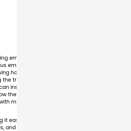
ng emotions and feelings, highlighting its universa
us emotions, from joy to sorrow.
owing how both can bring peace and happiness.
g the traditions and values of society.
an inspire and uplift spirits.
 how they can convey deep meanings.
th music and its role in their lives.
 it easy for students to quickly review important 
, and cultural significance, helping students unde