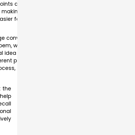
oints and details without the need to read the enti
ew, making studying more convenient.
sier for students to remember important informati
age conveyed through the poem.
poem, which can help in remembering key parts durin
al idea and remember it better.
erent perspectives on its meaning.
rocess, as these notes focus on key elements and h
t the
help
ecall
ional
ively