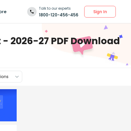
Talk to our experts
Sign In
ore
1800-120-456-456
et - 2026-27 PDF Download
ions