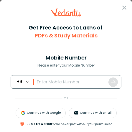
Sign In
Get Free Access to Lakhs of
NCERT Solutions
Class 6
Maths In Hindi
PDFs & Study Materials
Chapter 3 Playing With Numbers
NCERT Solutions For Class 6 Maths In
Hindi Chapter 3 Playing With Numbers -
Mobile Number
2026-27 Free PDF Download (Sign-in
Please enter your Mobile Number
Required)
+91
Download PDF
Study Materials
Sample 
OR
Continue with Google
Continue with Email
100% SAFE & SECURE,
We never post without your permission