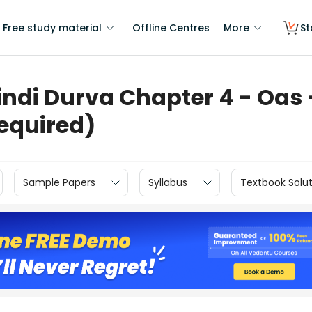
Free study material
Offline Centres
More
St
indi Durva Chapter 4 - Oas 
equired)
Sample Papers
Syllabus
Textbook Solut