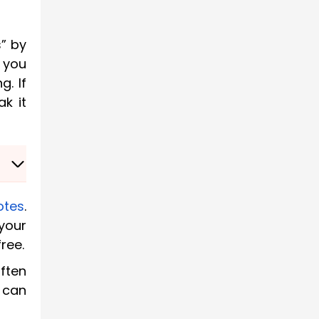
s” by
 you
. If
ak it
otes
.
your
ree.
often
g can