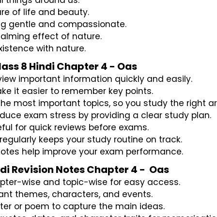
l things around us.
re of life and beauty.
ing gentle and compassionate.
alming effect of nature.
istence with nature.
ass 8 Hindi Chapter 4 - Oas
view important information quickly and easily.
 it easier to remember key points.
the most important topics, so you study the right a
duce exam stress by providing a clear study plan.
ful for quick reviews before exams.
egularly keeps your study routine on track.
notes help improve your exam performance.
indi Revision Notes Chapter 4 - Oas
apter-wise and topic-wise for easy access.
ant themes, characters, and events.
er or poem to capture the main ideas.