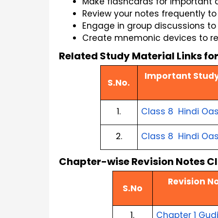
Make flashcards for important q
Review your notes frequently to
Engage in group discussions to 
Create mnemonic devices to re
Related Study Material Links fo
Important Study 
S.No.
1.
Class 8 Hindi Oas
2.
Class 8 Hindi Oa
Chapter-wise Revision Notes Cl
Revision No
S.No
1.
Chapter 1
Gud