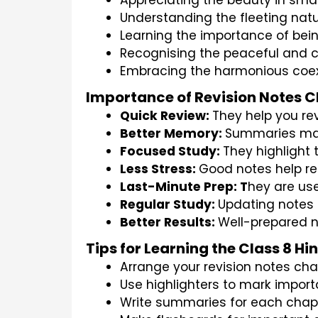
Appreciating the beauty in smal
Understanding the fleeting natu
Learning the importance of be
Recognising the peaceful and c
Embracing the harmonious coex
Importance of Revision Notes Cl
Quick Review: 
They help you re
Better Memory: 
Summaries make
Focused Study: 
They highlight 
Less Stress: 
Good notes help re
Last-Minute Prep: T
hey are use
Regular Study: 
Updating notes r
Better Results: 
Well-prepared 
Tips for Learning the Class 8 H
Arrange your revision notes ch
Use highlighters to mark import
Write summaries for each chapt