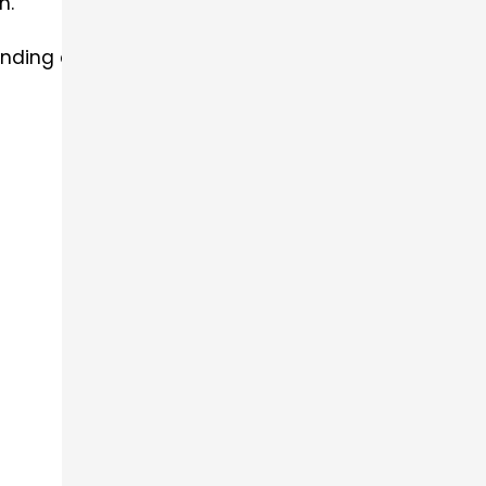
n.
nding of the material.