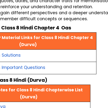
uotes, dates, and character traits for memorisatio
 reinforce your understanding and retention.
gain different perspectives and a deeper understa
member difficult concepts or sequences. 
r Class 8 Hindi Chapter 4 Oas
Material Links for Class 8 Hindi Chapter 4
(Durva)
 Solutions
s Important Questions
ass 8 Hindi (Durva)
tes for Class 8 Hindi Chapterwise List
(Durva)
iya