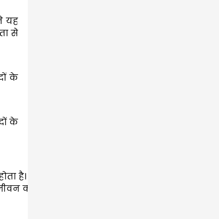
ने यह
ता से
ों के
ों के
ता है। 
हमारे जीवन को संतुलित और खुशहाल बना सकती है।