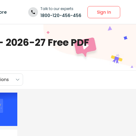
Talk to our experts
Sign In
ore
1800-120-456-456
- 2026-27 Free PDF
ions